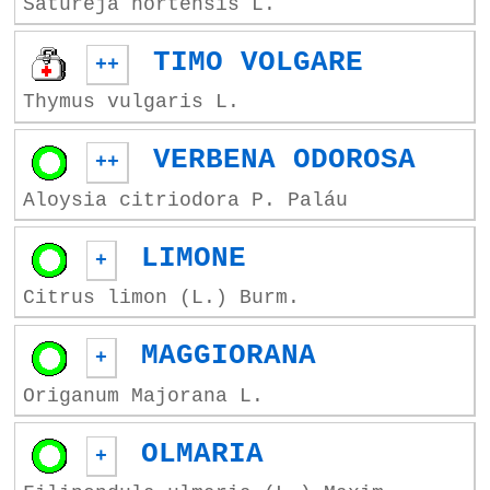
Satureja hortensis L.
TIMO VOLGARE
++
Thymus vulgaris L.
VERBENA ODOROSA
++
Aloysia citriodora P. Paláu
LIMONE
+
Citrus limon (L.) Burm.
MAGGIORANA
+
Origanum Majorana L.
OLMARIA
+