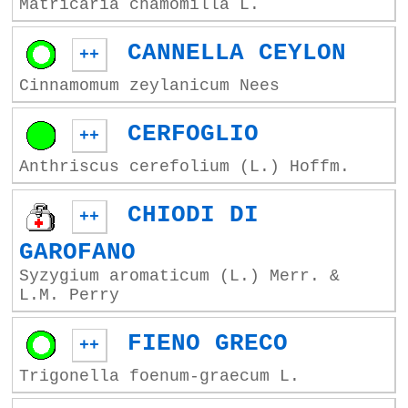
Matricaria chamomilla L.
CANNELLA CEYLON
++
Cinnamomum zeylanicum Nees
CERFOGLIO
++
Anthriscus cerefolium (L.) Hoffm.
CHIODI DI
++
GAROFANO
Syzygium aromaticum (L.) Merr. &
L.M. Perry
FIENO GRECO
++
Trigonella foenum-graecum L.