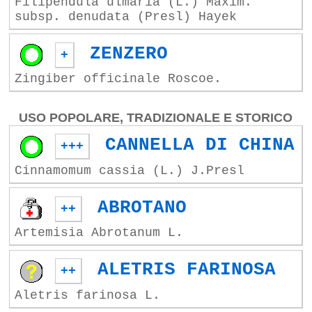
Filipendula ulmaria (L.) Maxim.
subsp. denudata (Presl) Hayek
ZENZERO
+
Zingiber officinale Roscoe.
USO POPOLARE, TRADIZIONALE E STORICO
CANNELLA DI CHINA
+++
Cinnamomum cassia (L.) J.Presl
ABROTANO
++
Artemisia Abrotanum L.
ALETRIS FARINOSA
++
Aletris farinosa L.