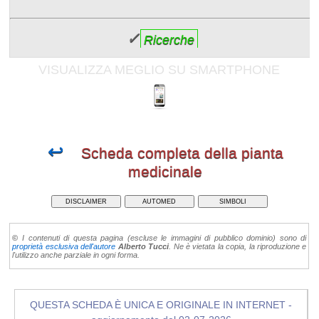
✓
Ricerche
VISUALIZZA MEGLIO SU SMARTPHONE
↩
Scheda completa della pianta
medicinale
DISCLAIMER
AUTOMED
SIMBOLI
©
I contenuti di questa pagina (escluse le immagini di pubblico dominio) sono di
proprietà esclusiva dell'autore
Alberto Tucci
. Ne è vietata la copia, la riproduzione e
l'utilizzo anche parziale in ogni forma.
QUESTA SCHEDA È UNICA E ORIGINALE IN INTERNET -