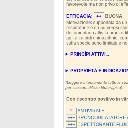
favorevole ma non privo di effet
EFFICACIA:
++
BUONA
Motivazione: supportata da un u
respiratorie e da numerosi stud
documentano attività broncodila
agli alcaloidi chinazolinici co
sulla specie sono limitate e no
PRINCÍPI ATTIVI...
PROPRIETÀ E INDICAZIONI (
(Leggere attentamente tutte le sezi
per ciascun utilizzo fitoterapico)
Con riscontro positivo in vit
?
ANTIVIRALE
+++
BRONCODILATATORE 
+++
ESPETTORANTE FLUID