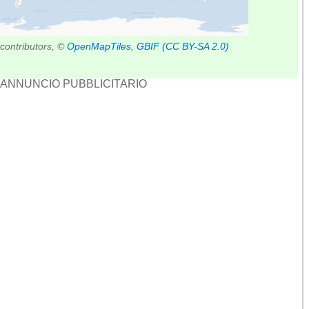
contributors, ©
OpenMapTiles
,
GBIF
(CC BY-SA 2.0)
ANNUNCIO PUBBLICITARIO