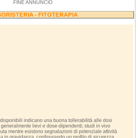
FINE ANNUNCIO
ORISTERIA - FITOTERAPIA
 disponibili indicano una buona tollerabilità alle dosi
i generalmente lievi e dose-dipendenti; studi in vivo
uta mentre esistono segnalazioni di potenziale attività
la in gravidanza, configurando un profilo di sicurezza