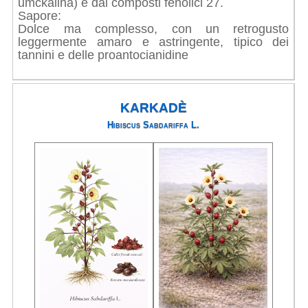
umckalina) e dai composti fenolici 27.
Sapore:
Dolce ma complesso, con un retrogusto
leggermente amaro e astringente, tipico dei
tannini e delle proantocianidine
KARKADÈ
Hibiscus Sabdariffa L.