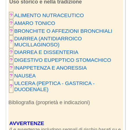
Uso storico e nella tradizione
?
ALIMENTO NUTRACEUTICO
?
AMARO TONICO
?
BRONCHITE O AFFEZIONI BRONCHIALI
DIARREA (ANTIDIARROICO
?
MUCILLAGINOSO)
?
DIARREA E DISSENTERIA
?
DIGESTIVO EUPEPTICO STOMACHICO
?
INAPPETENZA E ANORESSIA
?
NAUSEA
ULCERA (PEPTICA - GASTRICA -
?
DUODENALE)
Bibliografia (proprietà e indicazioni)
AVVERTENZE
(Le avvertenze includono segnali di rischio basati su e