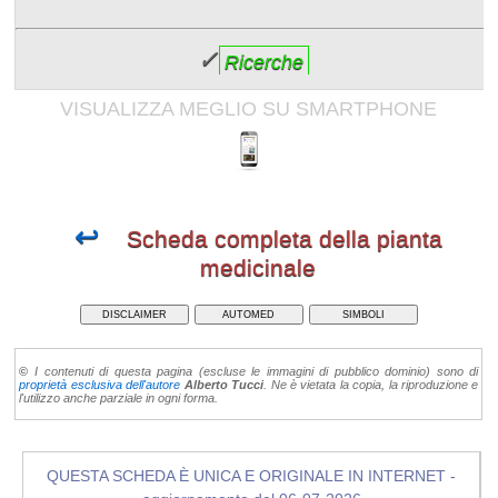
✓
Ricerche
VISUALIZZA MEGLIO SU SMARTPHONE
↩
Scheda completa della pianta
medicinale
DISCLAIMER
AUTOMED
SIMBOLI
©
I contenuti di questa pagina (escluse le immagini di pubblico dominio) sono di
proprietà esclusiva dell'autore
Alberto Tucci
. Ne è vietata la copia, la riproduzione e
l'utilizzo anche parziale in ogni forma.
QUESTA SCHEDA È UNICA E ORIGINALE IN INTERNET -