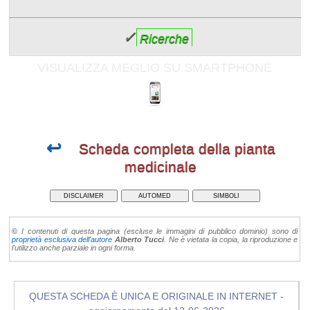
✓
Ricerche
VISUALIZZA MEGLIO SU SMARTPHONE
↩
Scheda completa della pianta
medicinale
DISCLAIMER
AUTOMED
SIMBOLI
©
I contenuti di questa pagina (escluse le immagini di pubblico dominio) sono di
proprietà esclusiva dell'autore
Alberto Tucci
. Ne è vietata la copia, la riproduzione e
l'utilizzo anche parziale in ogni forma.
QUESTA SCHEDA È UNICA E ORIGINALE IN INTERNET -