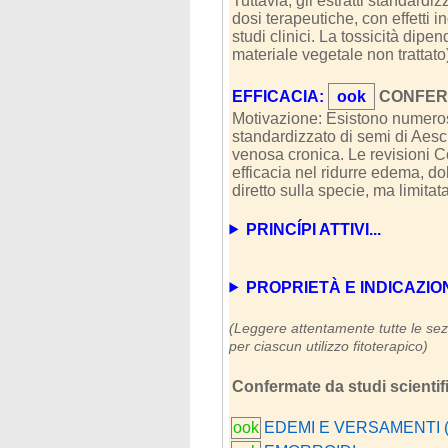
Tuttavia, gli estratti standardiz
dosi terapeutiche, con effetti i
studi clinici. La tossicità dipe
materiale vegetale non trattato
EFFICACIA:
ook
CONFERM
Motivazione: Esistono numerosi s
standardizzato di semi di Aesc
venosa cronica. Le revisioni C
efficacia nel ridurre edema, dol
diretto sulla specie, ma limitata
PRINCÍPI ATTIVI...
PROPRIETÀ E INDICAZIONI (
(Leggere attentamente tutte le sezi
per ciascun utilizzo fitoterapico)
Confermate da studi scientific
ook
EDEMI E VERSAMENTI