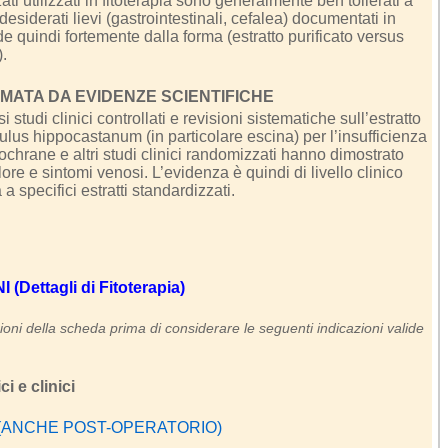
zati utilizzati in fitoterapia sono generalmente ben tollerati a
ndesiderati lievi (gastrointestinali, cefalea) documentati in
nde quindi fortemente dalla forma (estratto purificato versus
).
ATA DA EVIDENZE SCIENTIFICHE
tudi clinici controllati e revisioni sistematiche sull’estratto
ulus hippocastanum (in particolare escina) per l’insufficienza
ochrane e altri studi clinici randomizzati hanno dimostrato
ore e sintomi venosi. L’evidenza è quindi di livello clinico
 a specifici estratti standardizzati.
Dettagli di Fitoterapia)
oni della scheda prima di considerare le seguenti indicazioni valide
i e clinici
 (ANCHE POST-OPERATORIO)