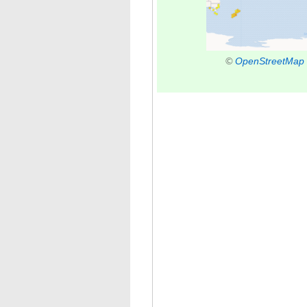
©
OpenStreetMap