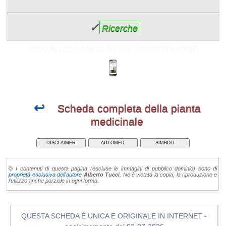
✓
Ricerche
VISUALIZZA MEGLIO SU SMARTPHONE
↩
Scheda completa della pianta
medicinale
DISCLAIMER
AUTOMED
SIMBOLI
©
I contenuti di questa pagina (escluse le immagini di pubblico dominio) sono di
proprietà esclusiva dell'autore
Alberto Tucci
. Ne è vietata la copia, la riproduzione e
l'utilizzo anche parziale in ogni forma.
QUESTA SCHEDA È UNICA E ORIGINALE IN INTERNET -