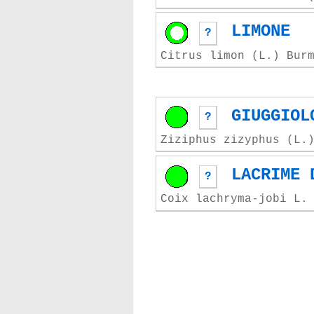
LIMONE
?
Citrus limon (L.) Bur
GIUGGIOL
?
Ziziphus zizyphus (L.
LACRIME 
?
Coix lachryma-jobi L.