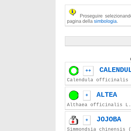
Proseguire selezionando u
pagina della
simbologia
.
CALENDU
++
Calendula officinalis
ALTEA
+
Althaea officinalis L
JOJOBA
+
Simmondsia chinensis 