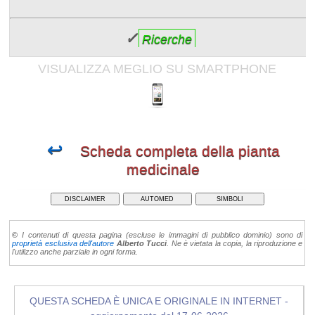
✓
Ricerche
VISUALIZZA MEGLIO SU SMARTPHONE
↩
Scheda completa della pianta
medicinale
DISCLAIMER
AUTOMED
SIMBOLI
©
I contenuti di questa pagina (escluse le immagini di pubblico dominio) sono di
proprietà esclusiva dell'autore
Alberto Tucci
. Ne è vietata la copia, la riproduzione e
l'utilizzo anche parziale in ogni forma.
QUESTA SCHEDA È UNICA E ORIGINALE IN INTERNET -