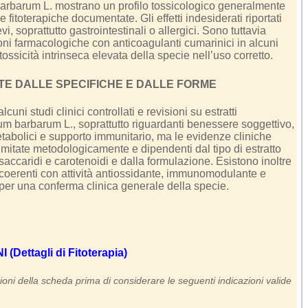
m barbarum L. mostrano un profilo tossicologico generalmente
e fitoterapiche documentate. Gli effetti indesiderati riportati
i, soprattutto gastrointestinali o allergici. Sono tuttavia
oni farmacologiche con anticoagulanti cumarinici in alcuni
tossicità intrinseca elevata della specie nell’uso corretto.
TE DALLE SPECIFICHE E DALLE FORME
uni studi clinici controllati e revisioni su estratti
ium barbarum L., soprattutto riguardanti benessere soggettivo,
etabolici e supporto immunitario, ma le evidenze cliniche
imitate metodologicamente e dipendenti dal tipo di estratto
isaccaridi e carotenoidi e dalla formulazione. Esistono inoltre
o coerenti con attività antiossidante, immunomodulante e
 per una conferma clinica generale della specie.
Dettagli di Fitoterapia)
oni della scheda prima di considerare le seguenti indicazioni valide