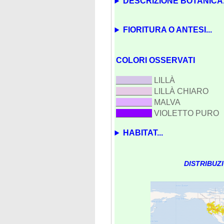
DESCRIZIONE BOTANICA.
FIORITURA O ANTESI...
COLORI OSSERVATI
________
LILLÀ
________
LILLÀ CHIARO
________
MALVA
________
VIOLETTO PURO
HABITAT...
DISTRIBUZ