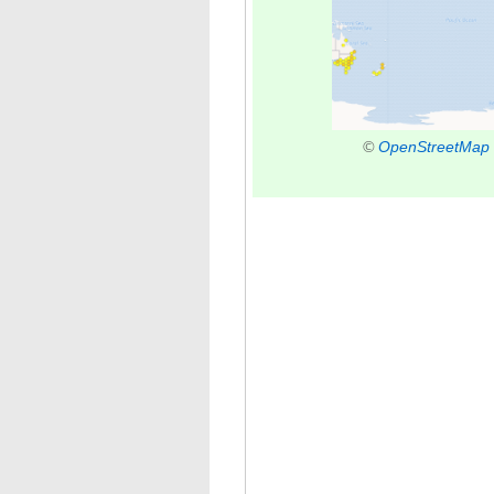
©
OpenStreetMap