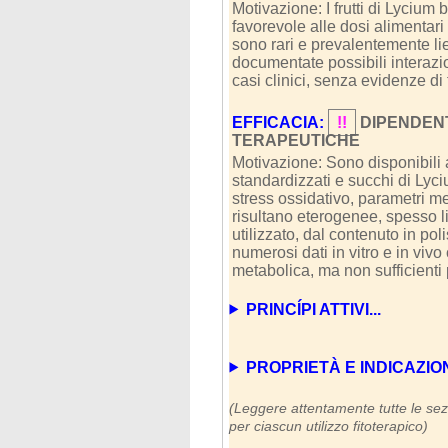
Motivazione: I frutti di Lyciu
favorevole alle dosi alimentari 
sono rari e prevalentemente liev
documentate possibili interazi
casi clinici, senza evidenze di 
EFFICACIA:
!!
DIPENDEN
TERAPEUTICHE
Motivazione: Sono disponibili alc
standardizzati e succhi di Lyc
stress ossidativo, parametri m
risultano eterogenee, spesso l
utilizzato, dal contenuto in pol
numerosi dati in vitro e in viv
metabolica, ma non sufficienti
PRINCÍPI ATTIVI...
PROPRIETÀ E INDICAZIONI (
(Leggere attentamente tutte le sezi
per ciascun utilizzo fitoterapico)