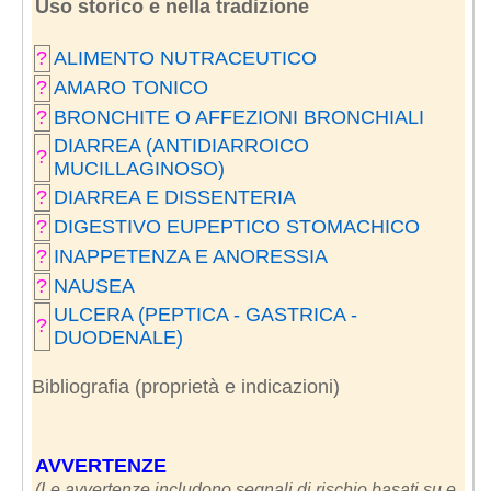
Uso storico e nella tradizione
?
ALIMENTO NUTRACEUTICO
?
AMARO TONICO
?
BRONCHITE O AFFEZIONI BRONCHIALI
DIARREA (ANTIDIARROICO
?
MUCILLAGINOSO)
?
DIARREA E DISSENTERIA
?
DIGESTIVO EUPEPTICO STOMACHICO
?
INAPPETENZA E ANORESSIA
?
NAUSEA
ULCERA (PEPTICA - GASTRICA -
?
DUODENALE)
Bibliografia (proprietà e indicazioni)
AVVERTENZE
(Le avvertenze includono segnali di rischio basati su e