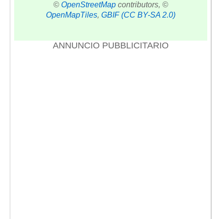
©
OpenStreetMap
contributors, ©
OpenMapTiles
,
GBIF
(CC BY-SA 2.0)
ANNUNCIO PUBBLICITARIO