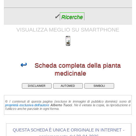
✓
Ricerche
VISUALIZZA MEGLIO SU SMARTPHONE
↩
Scheda completa della pianta
medicinale
DISCLAIMER
AUTOMED
SIMBOLI
©
I contenuti di questa pagina (escluse le immagini di pubblico dominio) sono di
proprietà esclusiva dell'autore
Alberto Tucci
. Ne è vietata la copia, la riproduzione e
l'utilizzo anche parziale in ogni forma.
QUESTA SCHEDA È UNICA E ORIGINALE IN INTERNET -