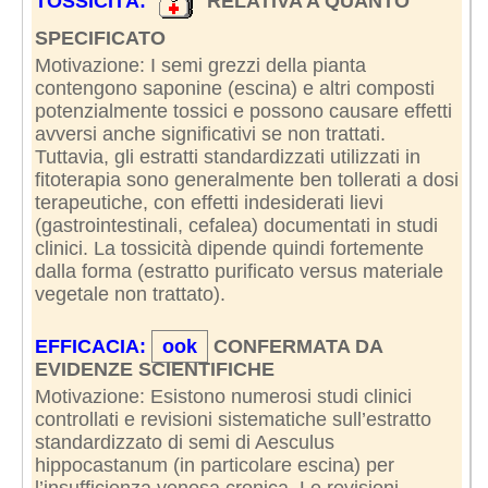
TOSSICITÀ:
RELATIVA A QUANTO
SPECIFICATO
Motivazione: I semi grezzi della pianta
contengono saponine (escina) e altri composti
potenzialmente tossici e possono causare effetti
avversi anche significativi se non trattati.
Tuttavia, gli estratti standardizzati utilizzati in
fitoterapia sono generalmente ben tollerati a dosi
terapeutiche, con effetti indesiderati lievi
(gastrointestinali, cefalea) documentati in studi
clinici. La tossicità dipende quindi fortemente
dalla forma (estratto purificato versus materiale
vegetale non trattato).
EFFICACIA:
ook
CONFERMATA DA
EVIDENZE SCIENTIFICHE
Motivazione: Esistono numerosi studi clinici
controllati e revisioni sistematiche sull’estratto
standardizzato di semi di Aesculus
hippocastanum (in particolare escina) per
l’insufficienza venosa cronica. Le revisioni