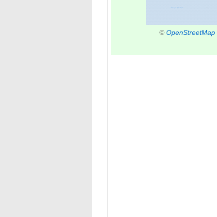
©
OpenStreetMap