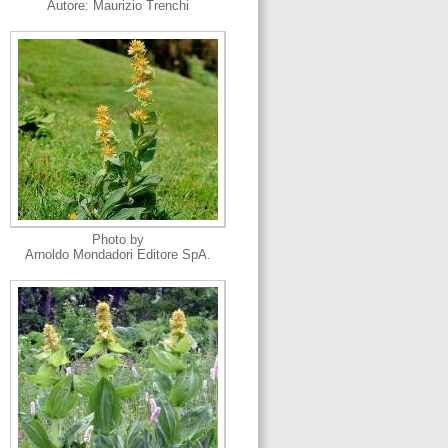
Autore: Maurizio Trenchi
Photo by
Arnoldo Mondadori Editore SpA.