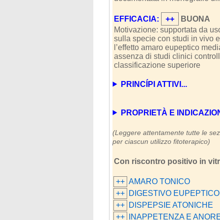
EFFICACIA:
++
BUONA
Motivazione: supportata da uso
sulla specie con studi in vivo
l’effetto amaro eupeptico medi
assenza di studi clinici control
classificazione superiore
PRINCÍPI ATTIVI...
PROPRIETÀ E INDICAZIONI (
(Leggere attentamente tutte le sezi
per ciascun utilizzo fitoterapico)
Con riscontro positivo in vit
++
AMARO TONICO
++
DIGESTIVO EUPEPTIC
++
DISPEPSIE ATONICHE
++
INAPPETENZA E ANOR