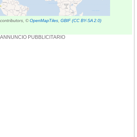
contributors, ©
OpenMapTiles
,
GBIF
(CC BY-SA 2.0)
ANNUNCIO PUBBLICITARIO