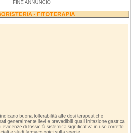
FINE ANNUNCIO
ORISTERIA - FITOTERAPIA
 indicano buona tollerabilità alle dosi terapeutiche
erati generalmente lievi e prevedibili quali irritazione gastrica
i evidenze di tossicità sistemica significativa in uso corretto
iali e studi farmacologici sulla specie