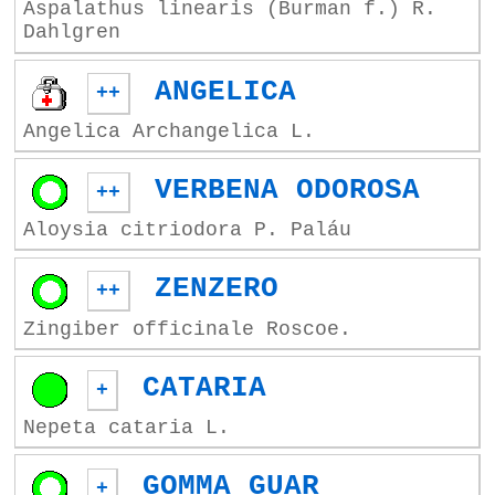
Aspalathus linearis (Burman f.) R.
Dahlgren
ANGELICA
++
Angelica Archangelica L.
VERBENA ODOROSA
++
Aloysia citriodora P. Paláu
ZENZERO
++
Zingiber officinale Roscoe.
CATARIA
+
Nepeta cataria L.
GOMMA GUAR
+