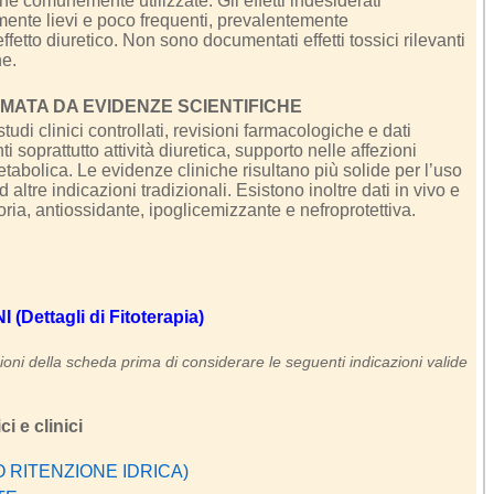
piche comunemente utilizzate. Gli effetti indesiderati
mente lievi e poco frequenti, prevalentemente
’effetto diuretico. Non sono documentati effetti tossici rilevanti
ne.
ATA DA EVIDENZE SCIENTIFICHE
udi clinici controllati, revisioni farmacologiche e dati
i soprattutto attività diuretica, supporto nelle affezioni
tabolica. Le evidenze cliniche risultano più solide per l’uso
 altre indicazioni tradizionali. Esistono inoltre dati in vivo e
toria, antiossidante, ipoglicemizzante e nefroprotettiva.
Dettagli di Fitoterapia)
oni della scheda prima di considerare le seguenti indicazioni valide
i e clinici
O RITENZIONE IDRICA)