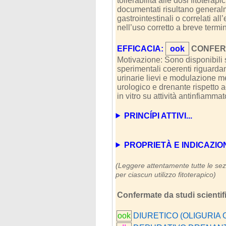
tollerabilità alle dosi fitotera
documentati risultano general
gastrointestinali o correlati all
nell’uso corretto a breve termi
EFFICACIA:
ook
CONFERM
Motivazione: Sono disponibili st
sperimentali coerenti riguardant
urinarie lievi e modulazione me
urologico e drenante rispetto ad
in vitro su attività antinfiamma
PRINCÍPI ATTIVI...
PROPRIETÀ E INDICAZIONI (
(Leggere attentamente tutte le sezi
per ciascun utilizzo fitoterapico)
Confermate da studi scientific
ook
DIURETICO (OLIGURIA 