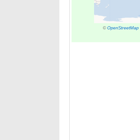
©
OpenStreetMap