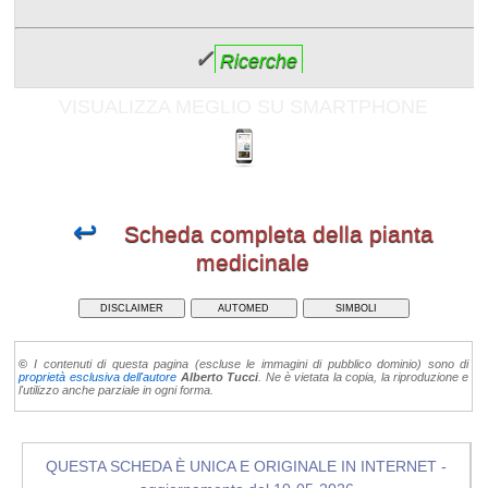
✓
Ricerche
VISUALIZZA MEGLIO SU SMARTPHONE
↩
Scheda completa della pianta
medicinale
DISCLAIMER
AUTOMED
SIMBOLI
©
I contenuti di questa pagina (escluse le immagini di pubblico dominio) sono di
proprietà esclusiva dell'autore
Alberto Tucci
. Ne è vietata la copia, la riproduzione e
l'utilizzo anche parziale in ogni forma.
QUESTA SCHEDA È UNICA E ORIGINALE IN INTERNET -