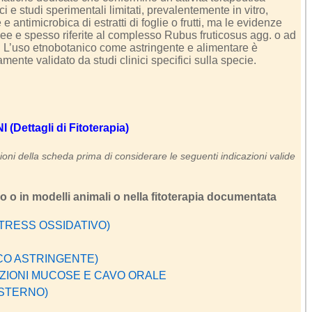
ci e studi sperimentali limitati, prevalentemente in vitro,
e e antimicrobica di estratti di foglie o frutti, ma le evidenze
enee e spesso riferite al complesso Rubus fruticosus agg. o ad
. L’uso etnobotanico come astringente e alimentare è
te validato da studi clinici specifici sulla specie.
Dettagli di Fitoterapia)
oni della scheda prima di considerare le seguenti indicazioni valide
ro o in modelli animali o nella fitoterapia documentata
TRESS OSSIDATIVO)
CO ASTRINGENTE)
TAZIONI MUCOSE E CAVO ORALE
ESTERNO)