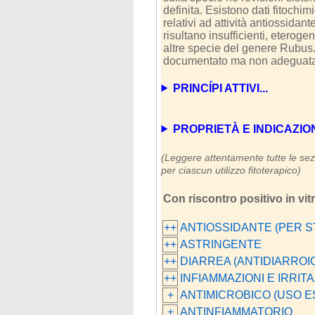
definita. Esistono dati fitochimi
relativi ad attività antiossidant
risultano insufficienti, eterog
altre specie del genere Rubus
documentato ma non adeguatamen
PRINCÍPI ATTIVI...
PROPRIETÀ E INDICAZIONI (
(Leggere attentamente tutte le sezi
per ciascun utilizzo fitoterapico)
Con riscontro positivo in vit
++
ANTIOSSIDANTE (PER S
++
ASTRINGENTE
++
DIARREA (ANTIDIARROI
++
INFIAMMAZIONI E IRRI
+
ANTIMICROBICO (USO 
+
ANTINFIAMMATORIO