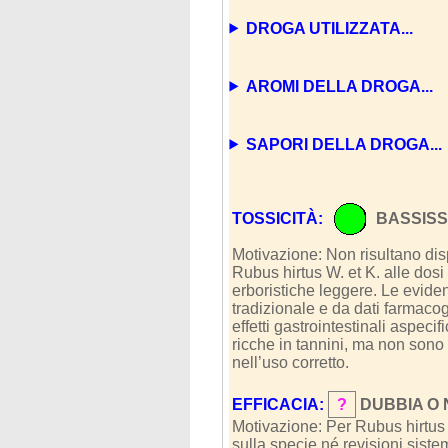
DROGA UTILIZZATA...
AROMI DELLA DROGA...
SAPORI DELLA DROGA...
TOSSICITÀ:
BASSISS
Motivazione: Non risultano dispo
Rubus hirtus W. et K. alle dosi
erboristiche leggere. Le eviden
tradizionale e da dati farmacogn
effetti gastrointestinali aspeci
ricche in tannini, ma non sono d
nell’uso corretto.
EFFICACIA:
?
DUBBIA O
Motivazione: Per Rubus hirtus W.
sulla specie né revisioni siste