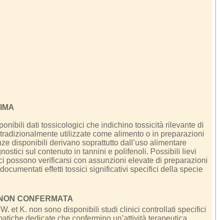
IMA
nibili dati tossicologici che indichino tossicità rilevante di
 tradizionalmente utilizzate come alimento o in preparazioni
ze disponibili derivano soprattutto dall’uso alimentare
ostici sul contenuto in tannini e polifenoli. Possibili lievi
fici possono verificarsi con assunzioni elevate di preparazioni
ocumentati effetti tossici significativi specifici della specie
 NON CONFERMATA
 et K. non sono disponibili studi clinici controllati specifici
matiche dedicate che confermino un’attività terapeutica