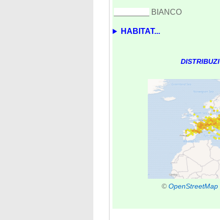
________
BIANCO
HABITAT...
DISTRIBUZ
©
OpenStreetMap