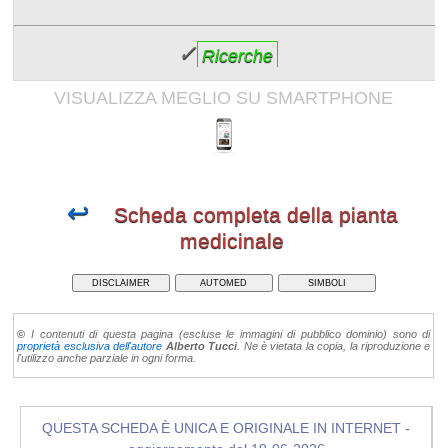
✓
Ricerche
VISUALIZZA MEGLIO SU SMARTPHONE
↩
Scheda completa della pianta
medicinale
DISCLAIMER
AUTOMED
SIMBOLI
©
I contenuti di questa pagina (escluse le immagini di pubblico dominio) sono di
proprietà esclusiva dell'autore
Alberto Tucci
. Ne è vietata la copia, la riproduzione e
l'utilizzo anche parziale in ogni forma.
QUESTA SCHEDA È UNICA E ORIGINALE IN INTERNET -