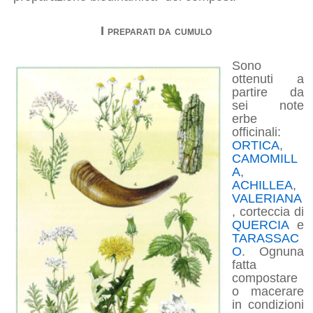
I preparati da cumulo
Sono
ottenuti a
partire da
sei note
erbe
officinali:
ORTICA
,
CAMOMILL
A
,
ACHILLEA
,
VALERIANA
, corteccia di
QUERCIA
e
TARASSAC
O
. Ognuna
fatta
compostare
o macerare
in condizioni