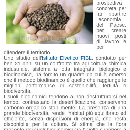
prospettiva
concreta per
far ripartire
l'economia
del Paese,
per creare
nuovi posti
di lavoro e
per
difendere il territorio.
Uno studio dell'
Istituto Elvetico FIBL
, condotto per
ben 21 anni su un confronto tra agricoltura chimica
industriale, sistema a lotta integrata, biologico e
biodinamico, ha fornito un quadro da cui è emerso
che il metodo biodinamico è quello che raggiunge le
migliori performance di sostenibilità, fertilità e
biodiversità.
I suoli biodinamici tendono a non destrutturarsi nel
tempo, contrastano la desertificazione, conservano
carbonio organico stabilmente. La presenza di una
grande biodiversità, rende l'habitat più equilibrato ed
efficiente, senza dispersioni di energia, che resta
disponibile per le colture. Si stima che la flora
presente dei suoli biodinamici sia 9 volte superiore a