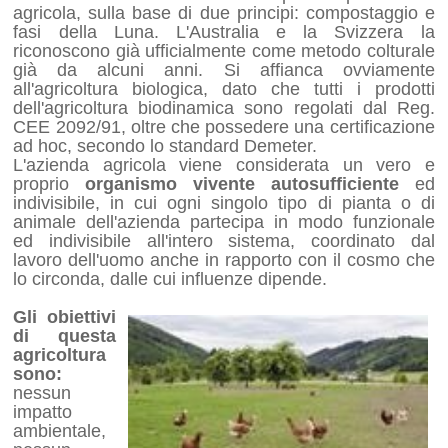
agricola, sulla base di due principi: compostaggio e
fasi della Luna. L'Australia e la Svizzera la
riconoscono già ufficialmente come metodo colturale
già da alcuni anni. Si affianca ovviamente
all'agricoltura biologica, dato che tutti i prodotti
dell'agricoltura biodinamica sono regolati dal Reg.
CEE 2092/91, oltre che possedere una certificazione
ad hoc, secondo lo standard Demeter.
L'azienda agricola viene considerata un vero e
proprio
organismo vivente autosufficiente
ed
indivisibile, in cui ogni singolo tipo di pianta o di
animale dell'azienda partecipa in modo funzionale
ed indivisibile all'intero sistema, coordinato dal
lavoro dell'uomo anche in rapporto con il cosmo che
lo circonda, dalle cui influenze dipende.
Gli obiettivi
di questa
agricoltura
sono:
nessun
impatto
ambientale,