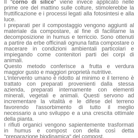
Il "
corno di silice
" viene invece applicato nelle
prime ore del mattino sulle colture, stimolerebbe la
fruttificazione e i processi legati alla fotosintesi e alla
luce.
I preparati per il compostaggio vengono aggiunti al
materiale da compostare, al fine di facilitarne la
decomposizione in humus e terriccio. Sono ottenuti
a partire da erbe officinali ognuna fatta compostare o
macerare in condizioni ambientali particolari e
impiegando come contenitori parti dei corpi di
animali.
Questo metodo conferisce a frutta e verdura
maggior gusto e maggiori proprietà nutritive.
L'intervento umano è ridotto al minimo e il terreno è
trattato con preparati provenienti dalla stessa
azienda, preparati internamente con elementi
minerali, vegetali e animali. Questi servono ad
incrementare la vitalità e le difese del terreno
favorendo l'assorbimento di tutto il meglio
necessario a uno sviluppo e a una crescita ottimale
della pianta.
I rifiuti organici vengono sapientemente trasformati
in humus e compost con della così detta
"preparazione biodinamica" del compost.