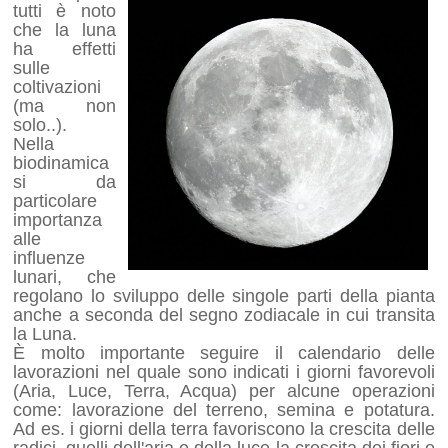
tutti è noto
che la luna
ha effetti
sulle
coltivazioni
(ma non
solo..).
Nella
biodinamica
si da
particolare
importanza
alle
influenze
lunari, che
regolano lo sviluppo delle singole parti della pianta
anche a seconda del segno zodiacale in cui transita
la Luna.
È molto importante seguire il calendario delle
lavorazioni nel quale sono indicati i giorni favorevoli
(Aria, Luce, Terra, Acqua) per alcune operazioni
come: lavorazione del terreno, semina e potatura.
Ad es. i giorni della terra favoriscono la crescita delle
radici, quelli dell'aria e della luce la crescita dei fiori e