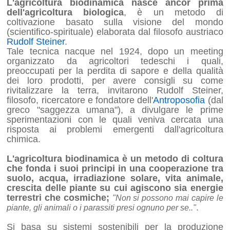
L'agricoltura biodinamica nasce ancor prima
dell'agricoltura biologica
, è un metodo di
coltivazione basato sulla visione del mondo
(scientifico-spirituale) elaborata dal filosofo austriaco
Rudolf Steiner
.
Tale tecnica nacque nel 1924, dopo un meeting
organizzato da agricoltori tedeschi i quali,
preoccupati per la perdita di sapore e della qualità
dei loro prodotti, per avere consigli su come
rivitalizzare la terra, invitarono Rudolf Steiner,
filosofo, ricercatore e fondatore dell'
Antroposofia
(dal
greco "saggezza umana"), a divulgare le prime
sperimentazioni con le quali veniva cercata una
risposta ai problemi emergenti dall'agricoltura
chimica.
L'agricoltura biodinamica è un metodo di coltura
che fonda i suoi principi in una cooperazione tra
suolo, acqua, irradiazione solare, vita animale,
crescita delle piante su cui agiscono sia energie
terrestri che cosmiche;
"Non si possono mai capire le
.
piante, gli animali o i parassiti presi ognuno per se.."
Si basa su sistemi sostenibili per la produzione