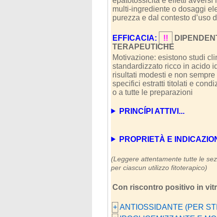
epatotossicità e effetti avvers
multi-ingrediente o dosaggi ele
purezza e dal contesto d’uso 
EFFICACIA:
!!
DIPENDEN
TERAPEUTICHE
Motivazione: esistono studi clin
standardizzato ricco in acido i
risultati modesti e non sempre c
specifici estratti titolati e co
o a tutte le preparazioni
PRINCÍPI ATTIVI...
PROPRIETÀ E INDICAZIONI (
(Leggere attentamente tutte le sezi
per ciascun utilizzo fitoterapico)
Con riscontro positivo in vit
+
ANTIOSSIDANTE (PER ST