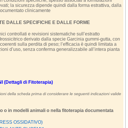
i in condizioni specifiche, spesso associati a formulazioni
vati; la sicurezza dipende quindi dalla forma estrattiva, dalla
documentato clinicamente
TE DALLE SPECIFICHE E DALLE FORME
ici controllati e revisioni sistematiche sull’estratto
drossicitrico derivato dalla specie Garcinia gummi-gutta, con
oerenti sulla perdita di peso; l’efficacia è quindi limitata a
ndizioni d’uso, senza conferma generalizzabile all’intera pianta
Dettagli di Fitoterapia)
oni della scheda prima di considerare le seguenti indicazioni valide
ro o in modelli animali o nella fitoterapia documentata
RESS OSSIDATIVO)