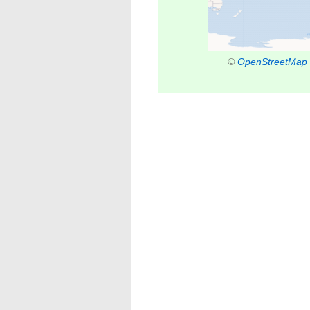
©
OpenStreetMap