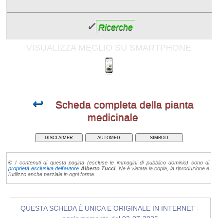
✓
Ricerche
VISUALIZZA MEGLIO SU SMARTPHONE
↩
Scheda completa della pianta
medicinale
DISCLAIMER
AUTOMED
SIMBOLI
©
I contenuti di questa pagina (escluse le immagini di pubblico dominio) sono di
proprietà esclusiva dell'autore
Alberto Tucci
. Ne è vietata la copia, la riproduzione e
l'utilizzo anche parziale in ogni forma.
QUESTA SCHEDA È UNICA E ORIGINALE IN INTERNET -