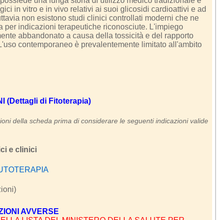
possiede una lunga storia di utilizzo medico tradizionale e
ci in vitro e in vivo relativi ai suoi glicosidi cardioattivi e ad
Tuttavia non esistono studi clinici controllati moderni che ne
a per indicazioni terapeutiche riconosciute. L'impiego
lmente abbandonato a causa della tossicità e del rapporto
 L'uso contemporaneo è prevalentemente limitato all'ambito
Dettagli di Fitoterapia)
oni della scheda prima di considerare le seguenti indicazioni valide
i e clinici
AUTOTERAPIA
zioni)
ZIONI AVVERSE