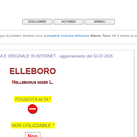
DISCLAIMER
AUTOMED
SIMBOLI
gini di pubblico dominio) sono di
proprietà esclusiva dell'autore
Alberto Tucci
. Ne è vietata la co
E ORIGINALE IN INTERNET - aggiornamento del 02-07-2026
ELLEBORO
Helleborus niger L.
TOSSICITÀ ALTA
*
NON UTILIZZABILE
*
Noo