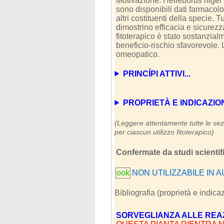
Motivazione: Helleborus niger 
sono disponibili dati farmacologi
altri costituenti della specie. 
dimostrino efficacia e sicurezz
fitoterapico è stato sostanzia
beneficio-rischio sfavorevole.
omeopatico.
PRINCÍPI ATTIVI...
PROPRIETÀ E INDICAZIONI (
(Leggere attentamente tutte le sezi
per ciascun utilizzo fitoterapico)
Confermate da studi scientific
ook
NON UTILIZZABILE IN 
Bibliografia (proprietà e indica
SORVEGLIANZA ALLE REA