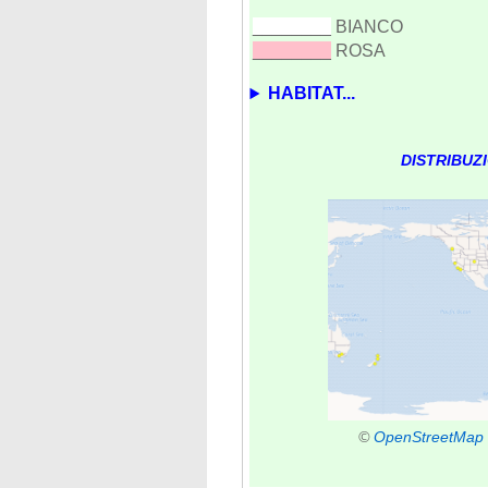
________
BIANCO
________
ROSA
HABITAT...
DISTRIBUZ
©
OpenStreetMap