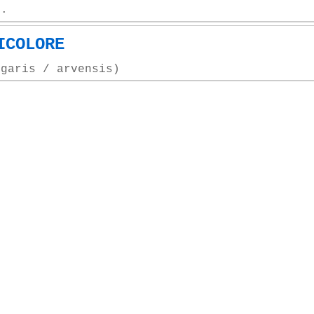
L.
ICOLORE
lgaris / arvensis)