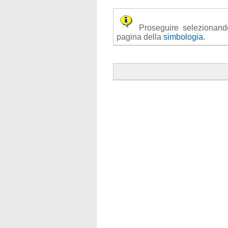
Proseguire selezionando u
pagina della
simbologia
.