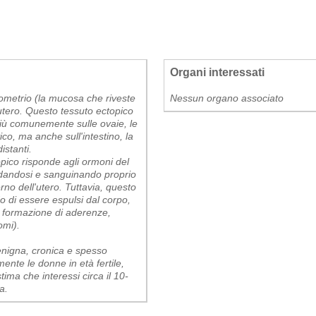
Organi interessati
dometrio (la mucosa che riveste
Nessun organo associato
ll'utero. Questo tessuto ectopico
più comunemente sulle ovaie, le
ico, ma anche sull'intestino, la
istanti.
pico risponde agli ormoni del
aldandosi e sanguinando proprio
rno dell'utero. Tuttavia, questo
di essere espulsi dal corpo,
 formazione di aderenze,
omi).
enigna, cronica e spesso
ente le donne in età fertile,
ma che interessi circa il 10-
a.