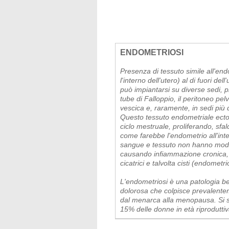
ENDOMETRIOSI
Presenza di tessuto simile all'en
l'interno dell'utero) al di fuori de
può impiantarsi su diverse sedi, 
tube di Falloppio, il peritoneo pelv
vescica e, raramente, in sedi più d
Questo tessuto endometriale ecto
ciclo mestruale, proliferando, sf
come farebbe l'endometrio all'inte
sangue e tessuto non hanno modo 
causando infiammazione cronica,
cicatrici e talvolta cisti (endometri
L'endometriosi è una patologia b
dolorosa che colpisce prevalentem
dal menarca alla menopausa. Si sti
15% delle donne in età riproduttiv