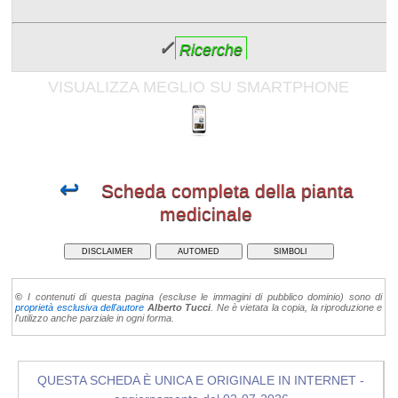
✓
Ricerche
VISUALIZZA MEGLIO SU SMARTPHONE
↩
Scheda completa della pianta
medicinale
DISCLAIMER
AUTOMED
SIMBOLI
©
I contenuti di questa pagina (escluse le immagini di pubblico dominio) sono di
proprietà esclusiva dell'autore
Alberto Tucci
. Ne è vietata la copia, la riproduzione e
l'utilizzo anche parziale in ogni forma.
QUESTA SCHEDA È UNICA E ORIGINALE IN INTERNET -