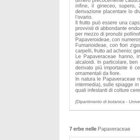
dimero precocemente caduco; l
infine, il gineceo, supero, 
derivazione placentare lo di
l'ovario.
Il frutto può essere una cap
provvisti di abbondante end
per mezzo di pronubi pollinof
Papaveroideae, con numerosi 
Fumarioideae, con fiori zigo
carpelli, frutto ad achenio; 
Le Papaveraceae hanno, in q
alcaloidi. In particolare, be
derivato più importante è c
ornamentali da fiore.
In natura le Papaveraceae n
intermedia), sulle spiagge i
quali infestanti di colture ce
[Dipartimento di botanica - Unive
7 erbe nelle
Papaveraceae