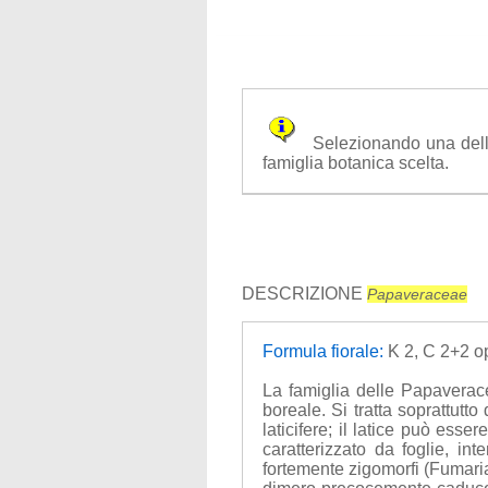
Selezionando una delle f
famiglia botanica scelta.
DESCRIZIONE
Papaveraceae
Formula fiorale:
K 2, C 2+2 op
La famiglia delle Papaverac
boreale. Si tratta soprattutt
laticifere; il latice può ess
caratterizzato da foglie, int
fortemente zigomorfi (Fumaria),