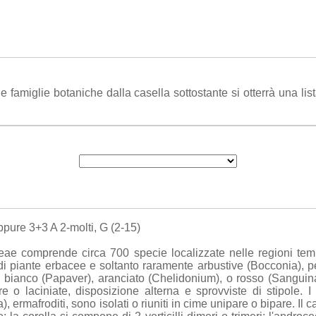
amiglie botaniche dalla casella sottostante si otterrà una list
pure 3+3 A 2-molti, G (2-15)
eae comprende circa 700 specie localizzate nelle regioni temp
o di piante erbacee e soltanto raramente arbustive (Bocconia), 
ere bianco (Papaver), aranciato (Chelidonium), o rosso (Sanguin
ere o laciniate, disposizione alterna e sprovviste di stipole. I 
 ermafroditi, sono isolati o riuniti in cime unipare o bipare. Il c