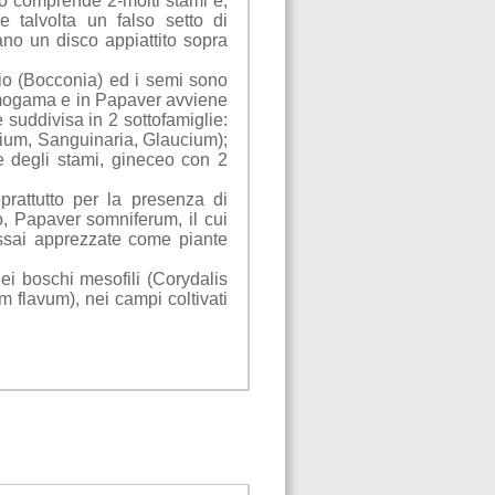
eo comprende 2-molti stami e,
e talvolta un falso setto di
ano un disco appiattito sopra
nio (Bocconia) ed i semi sono
omogama e in Papaver avviene
 suddivisa in 2 sottofamiglie:
nium, Sanguinaria, Glaucium);
se degli stami, gineceo con 2
prattutto per la presenza di
o, Papaver somniferum, il cui
assai apprezzate come piante
i boschi mesofili (Corydalis
 flavum), nei campi coltivati