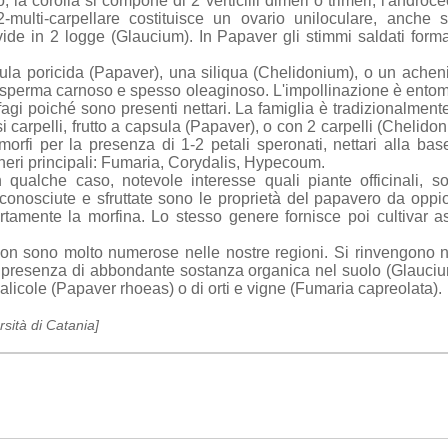
a corolla si compone di 2 verticilli dimeri o trimeri; l'androc
2-multi-carpellare costituisce un ovario uniloculare, anche s
vide in 2 logge (Glaucium). In Papaver gli stimmi saldati form
sula poricida (Papaver), una siliqua (Chelidonium), o un ache
osperma carnoso e spesso oleaginoso. L'impollinazione è ent
agi poiché sono presenti nettari. La famiglia è tradizionalmente
carpelli, frutto a capsula (Papaver), o con 2 carpelli (Chelido
morfi per la presenza di 1-2 petali speronati, nettari alla ba
generi principali: Fumaria, Corydalis, Hypecoum.
ualche caso, notevole interesse quali piante officinali, so
n conosciute e sfruttate sono le proprietà del papavero da oppi
ertamente la morfina. Lo stesso genere fornisce poi cultivar 
on sono molto numerose nelle nostre regioni. Si rinvengono ne
n presenza di abbondante sostanza organica nel suolo (Glaucium
realicole (Papaver rhoeas) o di orti e vigne (Fumaria capreolata).
rsità di Catania]