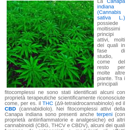
La
Canapa
indiana
(Cannabis
sativa L.)
possiede
moltissimi
principi
attivi, molti
dei quali in
fase di
studio,
come del
resto per
molte altre
piante. Tra i
principali
fitocomplessi ne sono stati identificati alcuni con
proprietà terapeutiche scientificamente riconosciute
come, per es. il
THC
(Δ9-tetraidrocannabinolo) ed il
CBD
(cannabidiolo). Nei fitocomplessi attivi della
Canapa indiana sono presenti anche
terpeni
(con
proprietà antiinfiammatorie e analgesiche) ed altri
cannabinoidi (CBG, THCV e CBDV), alcuni dei quali