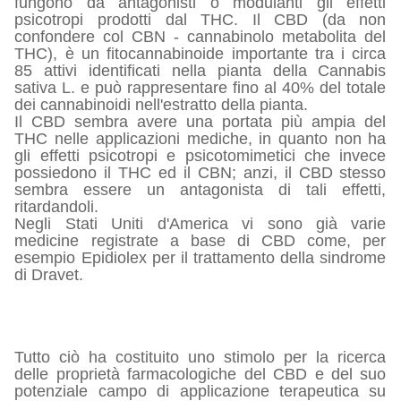
fungono da antagonisti o modulanti gli effetti
psicotropi prodotti dal THC. Il CBD (da non
confondere col CBN - cannabinolo metabolita del
THC), è un fitocannabinoide importante tra i circa
85 attivi identificati nella pianta della Cannabis
sativa L. e può rappresentare fino al 40% del totale
dei cannabinoidi nell'estratto della pianta.
Il CBD sembra avere una portata più ampia del
THC nelle applicazioni mediche, in quanto non ha
gli effetti psicotropi e psicotomimetici che invece
possiedono il THC ed il CBN; anzi, il CBD stesso
sembra essere un antagonista di tali effetti,
ritardandoli.
Negli Stati Uniti d'America vi sono già varie
medicine registrate a base di CBD come, per
esempio Epidiolex per il trattamento della sindrome
di Dravet.
Tutto ciò ha costituito uno stimolo per la ricerca
delle proprietà farmacologiche del CBD e del suo
potenziale campo di applicazione terapeutica su