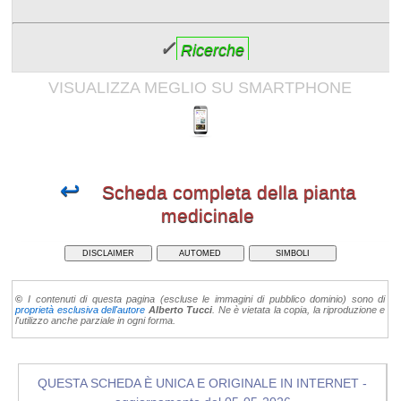
✓
Ricerche
VISUALIZZA MEGLIO SU SMARTPHONE
↩
Scheda completa della pianta
medicinale
DISCLAIMER
AUTOMED
SIMBOLI
©
I contenuti di questa pagina (escluse le immagini di pubblico dominio) sono di
proprietà esclusiva dell'autore
Alberto Tucci
. Ne è vietata la copia, la riproduzione e
l'utilizzo anche parziale in ogni forma.
QUESTA SCHEDA È UNICA E ORIGINALE IN INTERNET -