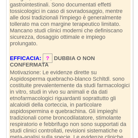
gastrointestinali. Sono documentati effetti
tossicologici in caso di sovradosaggio, mentre
alle dosi tradizionali l'impiego è generalmente
tollerato ma con margine terapeutico limitato.
Mancano studi clinici moderni che definiscano
sicurezza, dosaggio ottimale e impiego
prolungato.
EFFICACIA:
?
DUBBIA O NON
CONFERMATA
Motivazione: Le evidenze dirette su
Aspidosperma quebracho-blanco Schltdl. sono
costituite prevalentemente da studi farmacologici
in vitro, studi in vivo su animali e da dati
etnofarmacologici riguardanti soprattutto gli
alcaloidi della corteccia, in particolare
aspidospermina e quebrachina. Gli impieghi
tradizionali come broncodilatatore, stimolante
respiratorio e febbrifugo non sono supportati da
studi clinici controllati, revisioni sistematiche o
meta-analisi sulla specie. Le evidenze cliniche