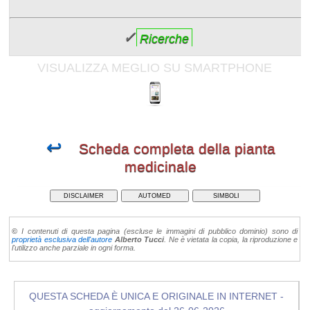
✓
Ricerche
VISUALIZZA MEGLIO SU SMARTPHONE
↩
Scheda completa della pianta
medicinale
DISCLAIMER
AUTOMED
SIMBOLI
©
I contenuti di questa pagina (escluse le immagini di pubblico dominio) sono di
proprietà esclusiva dell'autore
Alberto Tucci
. Ne è vietata la copia, la riproduzione e
l'utilizzo anche parziale in ogni forma.
QUESTA SCHEDA È UNICA E ORIGINALE IN INTERNET -