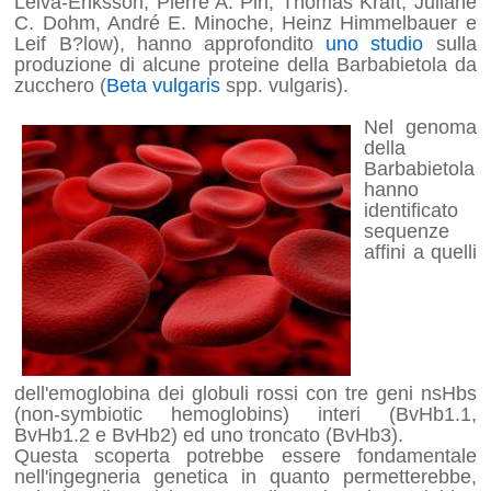
Leiva-Eriksson, Pierre A. Pin, Thomas Kraft, Juliane
C. Dohm, André E. Minoche, Heinz Himmelbauer e
Leif B?low), hanno approfondito
uno studio
sulla
produzione di alcune proteine della Barbabietola da
zucchero (
Beta vulgaris
spp. vulgaris).
Nel genoma
della
Barbabietola
hanno
identificato
sequenze
affini a quelli
dell'emoglobina dei globuli rossi con tre geni nsHbs
(non-symbiotic hemoglobins) interi (BvHb1.1,
BvHb1.2 e BvHb2) ed uno troncato (BvHb3).
Questa scoperta potrebbe essere fondamentale
nell'ingegneria genetica in quanto permetterebbe,