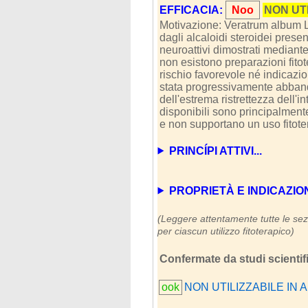
EFFICACIA:
Noo
NON UT
Motivazione: Veratrum album L
dagli alcaloidi steroidei present
neuroattivi dimostrati mediante 
non esistono preparazioni fito
rischio favorevole né indicazi
stata progressivamente abbando
dell'estrema ristrettezza dell'i
disponibili sono principalment
e non supportano un uso fitot
PRINCÍPI ATTIVI...
PROPRIETÀ E INDICAZIONI (
(Leggere attentamente tutte le sezi
per ciascun utilizzo fitoterapico)
Confermate da studi scientific
ook
NON UTILIZZABILE IN