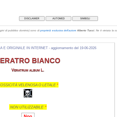
DISCLAIMER
AUTOMED
SIMBOLI
gini di pubblico dominio) sono di
proprietà esclusiva dell'autore
Alberto Tucci
. Ne è vietata la co
E ORIGINALE IN INTERNET - aggiornamento del 19-06-2026
ERATRO BIANCO
Veratrum album L.
OSSICITÀ VELENOSA O LETALE
*
NON UTILIZZABILE
*
Noo