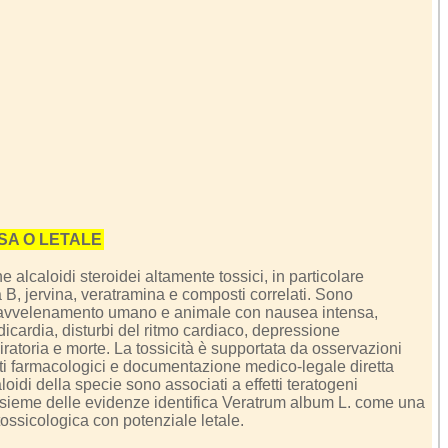
SA O LETALE
 alcaloidi steroidei altamente tossici, in particolare
a B, jervina, veratramina e composti correlati. Sono
 avvelenamento umano e animale con nausea intensa,
icardia, disturbi del ritmo cardiaco, depressione
iratoria e morte. La tossicità è supportata da osservazioni
dati farmacologici e documentazione medico-legale diretta
aloidi della specie sono associati a effetti teratogeni
insieme delle evidenze identifica Veratrum album L. come una
tossicologica con potenziale letale.