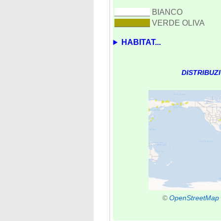
________
BIANCO
________
VERDE OLIVA
HABITAT...
DISTRIBUZ
©
OpenStreetMap