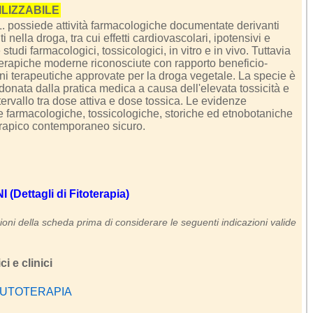
ILIZZABILE
. possiede attività farmacologiche documentate derivanti
i nella droga, tra cui effetti cardiovascolari, ipotensivi e
studi farmacologici, tossicologici, in vitro e in vivo. Tuttavia
terapiche moderne riconosciute con rapporto beneficio-
oni terapeutiche approvate per la droga vegetale. La specie è
nata dalla pratica medica a causa dell'elevata tossicità e
ntervallo tra dose attiva e dose tossica. Le evidenze
e farmacologiche, tossicologiche, storiche ed etnobotaniche
erapico contemporaneo sicuro.
Dettagli di Fitoterapia)
oni della scheda prima di considerare le seguenti indicazioni valide
i e clinici
 AUTOTERAPIA