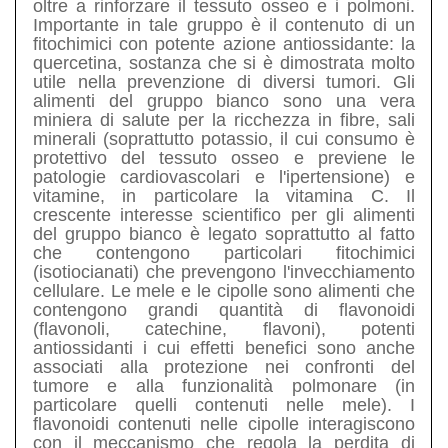
oltre a rinforzare il tessuto osseo e i polmoni.
Importante in tale gruppo è il contenuto di un
fitochimici con potente azione antiossidante: la
quercetina, sostanza che si è dimostrata molto
utile nella prevenzione di diversi tumori. Gli
alimenti del gruppo bianco sono una vera
miniera di salute per la ricchezza in fibre, sali
minerali (soprattutto potassio, il cui consumo è
protettivo del tessuto osseo e previene le
patologie cardiovascolari e l'ipertensione) e
vitamine, in particolare la vitamina C. Il
crescente interesse scientifico per gli alimenti
del gruppo bianco è legato soprattutto al fatto
che contengono particolari fitochimici
(isotiocianati) che prevengono l'invecchiamento
cellulare. Le mele e le cipolle sono alimenti che
contengono grandi quantità di flavonoidi
(flavonoli, catechine, flavoni), potenti
antiossidanti i cui effetti benefici sono anche
associati alla protezione nei confronti del
tumore e alla funzionalità polmonare (in
particolare quelli contenuti nelle mele). I
flavonoidi contenuti nelle cipolle interagiscono
con il meccanismo che regola la perdita di