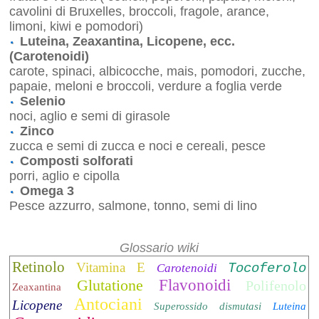
cavolini di Bruxelles, broccoli, fragole, arance,
limoni, kiwi e pomodori)
Luteina, Zeaxantina, Licopene, ecc.
(Carotenoidi)
carote, spinaci, albicocche, mais, pomodori, zucche,
papaie, meloni e broccoli, verdure a foglia verde
Selenio
noci, aglio e semi di girasole
Zinco
zucca e semi di zucca e noci e cereali, pesce
Composti solforati
porri, aglio e cipolla
Omega 3
Pesce azzurro, salmone, tonno, semi di lino
Glossario wiki
Retinolo
Vitamina E
Tocoferolo
Carotenoidi
Glutatione
Flavonoidi
Polifenolo
Zeaxantina
Antociani
Licopene
Superossido dismutasi
Luteina