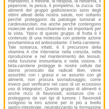
mandarino, il melone, la nespola, la nettarina, il
peperone, la pesca, il pompelmo, la zucca. Gli
alimenti del gruppo giallo/arancio sono degli
ottimi alleati della nostra salute, non soltanto
perchè proteggono da patologie tumorali e
cardiovascolari, ma anche perchè contengono
molecole anti invecchiamento ed importanti per
la vista. Tipico di questo gruppo di frutta è il
contenuto di una molecola con potente azione
provitaminica ed antiossidante: il beta-carotene.
Tale sostanza, infatti, è il precursore della
vitamina A che interviene nella crescita, nella
riproduzione e nel mantenimento dei tessuti,
nella funzione immunitaria e nella visione. Il
beta-carotene protegge le nostre cellule dal
danno provocato dai radicali liber, viene
assorbito con i grassi e se assunto con gli
alimenti, non procura sovradosaggio, come
invece può verificarsi nel caso di un eccessivo
uso di integratori. Questo gruppo di alimenti è
anche ricco di flavonoidi, sostanze che ci
proteggono da vari tipi di tumore. I flavonoidi
svolgono la loro azione per lo più a livello
gastro-intestinale, neutralizzando la formazione