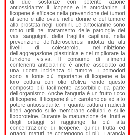
di due sostanze con potente azione
antiossidante: il licopene e le antocianine. Il
licopene è efficace nella prevenzione dei tumori
al seno e alle ovaie nelle donne e del tumore
alla prostata negli uomini. Le antocianine sono
molto utili nel trattamento delle patologie dei
vasi sanguigni, della fragilità capillare, nella
prevenzione dell'aterosclerosi indotta da alti
livelli di colesterolo, nell'inibizione
dell'aggregazione piastrinica e nel migliorare la
funzione visiva. Il consumo di alimenti
contenenti antocianine è anche associato ad
una ridotta incidenza di tumore. I pomodori
sono la fonte più importante di licopene e la
loro cottura con olio d'oliva rende questo
composto più facilmente assorbibile da parte
dell'organismo. Anche l'anguria è un frutto ricco
di licopene. Il licopene è un carotenoide ad alto
potere antiossidante, in quanto cattura i radicali
liberi agendo sulle membrane cellulari e sulle
lipoproteine. Durante la maturazione dei frutti e
degli ortaggi si raggiunge la più alta
concentrazione di licopene, quindi frutta ed
ortaggi maturi ne contengono di più. L'arancia