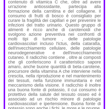
contenuto di vitamica C che, oltre ad avere
un'azione antiossidante, partecipa alla
formazione della carnitina e del collagene. Il
consumo di frutti di bosco è consigliato per
curare la fragilità dei capillari e per prevenire le
infezioni del tratto urinario. Questo gruppo di
alimenti è ricco anche di carotenoidi che
svolgono azione preventiva nei confronti di
molti tipi di tumore , delle patologie
cardiovascolari incluso l'ictus, della cataratta,
dell'invecchiamento cellulare, delle patologie
neurodegenerative e dell'invecchiamento
cutaneo. Il radicchio contiene , oltre ai composti
che gli conferiscono il caratteristico sapore
amaro, anche buone quantità di beta-carotene,
precursore della vitamina A che interviene nella
crescita, nella riproduzione e nel mantenimento
dei tessuti, nella funzione immunitaria e nel
meccanismo della visione. Il radicchio è inoltre
una buona fonte di potassio, il cui consumo è
protettivo della salute del tessuto osseo ed è
associato ad un rischio minore di patologie
cardiovascolari e ipertensione. Buona fonte di
potassio sono anche i fichi, le more e le prugne.