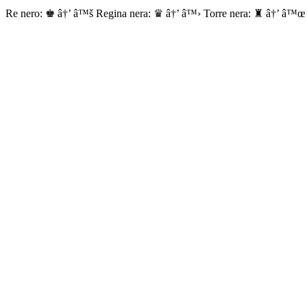
Re nero: ♚ â†’ â™š Regina nera: ♛ â†’ â™› Torre nera: ♜ â†’ â™œ 