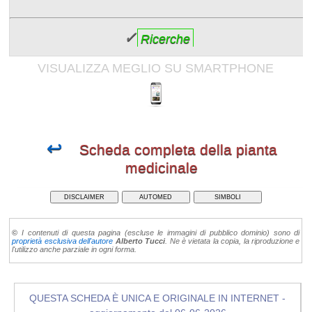
✓
Ricerche
VISUALIZZA MEGLIO SU SMARTPHONE
↩
Scheda completa della pianta
medicinale
DISCLAIMER
AUTOMED
SIMBOLI
©
I contenuti di questa pagina (escluse le immagini di pubblico dominio) sono di
proprietà esclusiva dell'autore
Alberto Tucci
. Ne è vietata la copia, la riproduzione e
l'utilizzo anche parziale in ogni forma.
QUESTA SCHEDA È UNICA E ORIGINALE IN INTERNET -