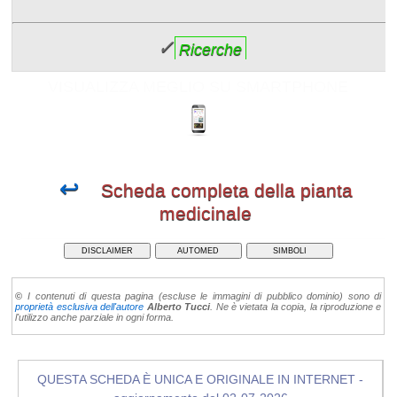
✓
Ricerche
VISUALIZZA MEGLIO SU SMARTPHONE
↩
Scheda completa della pianta
medicinale
DISCLAIMER
AUTOMED
SIMBOLI
©
I contenuti di questa pagina (escluse le immagini di pubblico dominio) sono di
proprietà esclusiva dell'autore
Alberto Tucci
. Ne è vietata la copia, la riproduzione e
l'utilizzo anche parziale in ogni forma.
QUESTA SCHEDA È UNICA E ORIGINALE IN INTERNET -