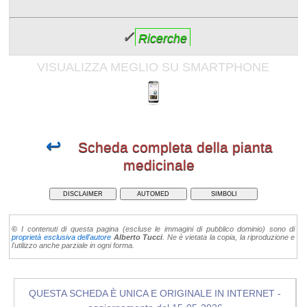
✓
Ricerche
VISUALIZZA MEGLIO SU SMARTPHONE
↩
Scheda completa della pianta
medicinale
DISCLAIMER
AUTOMED
SIMBOLI
©
I contenuti di questa pagina (escluse le immagini di pubblico dominio) sono di
proprietà esclusiva dell'autore
Alberto Tucci
. Ne è vietata la copia, la riproduzione e
l'utilizzo anche parziale in ogni forma.
QUESTA SCHEDA È UNICA E ORIGINALE IN INTERNET -