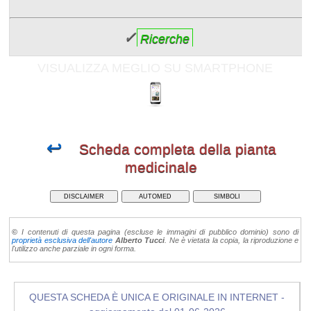
✓
Ricerche
VISUALIZZA MEGLIO SU SMARTPHONE
↩
Scheda completa della pianta
medicinale
DISCLAIMER
AUTOMED
SIMBOLI
©
I contenuti di questa pagina (escluse le immagini di pubblico dominio) sono di
proprietà esclusiva dell'autore
Alberto Tucci
. Ne è vietata la copia, la riproduzione e
l'utilizzo anche parziale in ogni forma.
QUESTA SCHEDA È UNICA E ORIGINALE IN INTERNET -