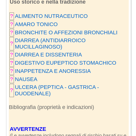
Uso storico e nella tradizione
?
ALIMENTO NUTRACEUTICO
?
AMARO TONICO
?
BRONCHITE O AFFEZIONI BRONCHIALI
DIARREA (ANTIDIARROICO
?
MUCILLAGINOSO)
?
DIARREA E DISSENTERIA
?
DIGESTIVO EUPEPTICO STOMACHICO
?
INAPPETENZA E ANORESSIA
?
NAUSEA
ULCERA (PEPTICA - GASTRICA -
?
DUODENALE)
Bibliografia (proprietà e indicazioni)
AVVERTENZE
(Le avvertenze includono segnali di rischio basati su e